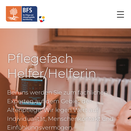
Pflegefach
Helfer/Helferin
Bei uns werden Sie zum fachlichen
Experten auf dem Gebiet der
Altenpflege. Wir legen Wert auf
Individualität, Menschenkontakt und
Einfühlungsvermögen.