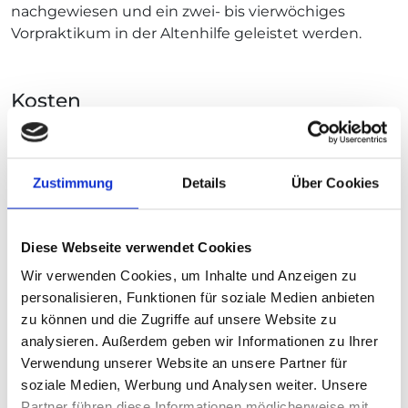
nachgewiesen und ein zwei- bis vierwöchiges
Vorpraktikum in der Altenhilfe geleistet werden.
Kosten
Die Ausbildung ist kostenlos. Das Schulgeld wurde
abgeschafft und es besteht ein Anspruch auf eine
angemessene Ausbildungsvergütung. Eine
Zustimmung
Details
Über Cookies
einmalige Anmeldegebühr von 100 Euro sowie
individuelle Prüfungsgebühren sind zu leisten.
Diese Webseite verwendet Cookies
Wir verwenden Cookies, um Inhalte und Anzeigen zu
Dauer
personalisieren, Funktionen für soziale Medien anbieten
Die Ausbildung zum Pflegefachhelfer/zur
zu können und die Zugriffe auf unsere Website zu
Pflegefachhelferin dauert regulär ein Jahr. Sie
analysieren. Außerdem geben wir Informationen zu Ihrer
besteht aus 700 Stunden theoretischen,
Verwendung unserer Website an unsere Partner für
fachpraktischen Unterrichts und 850 Stunden
soziale Medien, Werbung und Analysen weiter. Unsere
verschiedener Praktikumseinsätze.
Partner führen diese Informationen möglicherweise mit