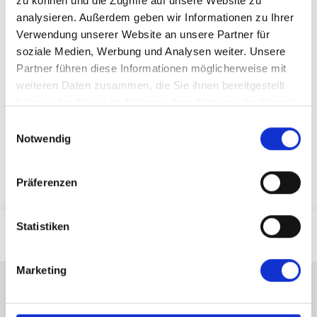
zu können und die Zugriffe auf unsere Website zu
Verwaltung/Sekretariat/Einsatzplanung
analysieren. Außerdem geben wir Informationen zu Ihrer
Verwendung unserer Website an unsere Partner für
E-Mail:
info@pflegeschule-koetzting.de
soziale Medien, Werbung und Analysen weiter. Unsere
Partner führen diese Informationen möglicherweise mit
Telefon:
09941 9415-11
weiteren Daten zusammen, die Sie ihnen bereitgestellt
2024-03-21
von
BFS
haben oder die sie im Rahmen Ihrer Nutzung der Dienste
gesammelt haben.
Einwilligungsauswahl
Zurück
Notwendig
Präferenzen
Statistiken
Marketing
Kontakt