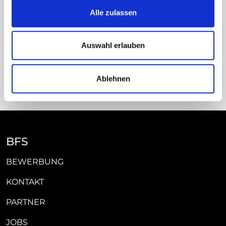
Landshuter Straße 1b
Alle zulassen
93444 Bad Kötzting
Deutschland
Auswahl erlauben
09941 9415 - 0
info[at]pflegeschule-koetzting.de
Ablehnen
BFS
BEWERBUNG
KONTAKT
PARTNER
JOBS